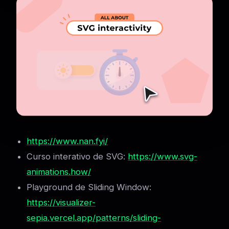
https://www.nan.fyi/
Curso interativo de SVG:
https://www.svg-
animations.how/
Playground de Sliding Window:
https://visualizer-
sepia.vercel.app/patterns/sliding-